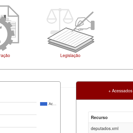
+ Acessados
Ac…
Atualização
Criação
Recurso
ml
06-08-2026
30-05-2017
deputados.xml