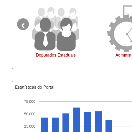
‹
Agenda
Estatísticas do Portal
75,000
50,000
Recurso
25,000
documento_andamento_atual.x