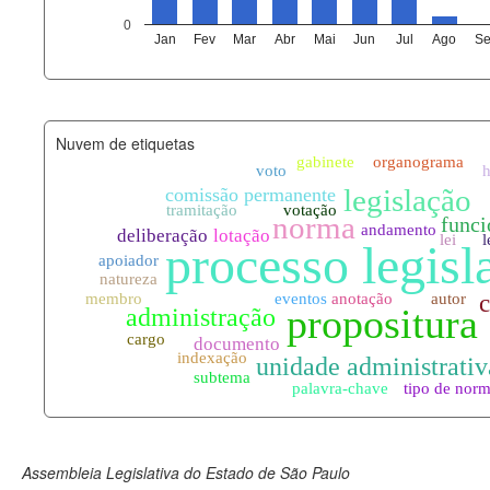
agenda_eventos.xml
0
Jan
Fev
Mar
Abr
Mai
Jun
Jul
Ago
Se
funcionarios_lotacoes.xml
funcionarios_cargos.xml
Nuvem de etiquetas
lotacoes.xml
comissoes_permanentes_votaco
documento_andamento.xml
palavras_chave.xml
legislacao_normas.xml
legislacao_norma_anotacoes.xm
Assembleia Legislativa do Estado de São Paulo