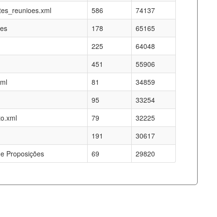
es_reunioes.xml
586
74137
res
178
65165
225
64048
451
55906
xml
81
34859
95
33254
o.xml
79
32225
191
30617
e Proposições
69
29820