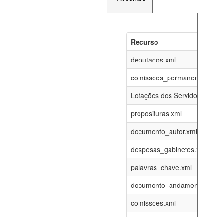
Recurso
Recurso
Atualizaç
documento_andamento_atual.xml
deputados.xml
08-08-202
comissoes_permanentes_re
agenda_eventos.xml
08-08-202
Lotações dos Servidores
proposituras.xml
funcionarios_lotacoes.xml
12-05-202
documento_autor.xml
funcionarios_cargos.xml
12-05-202
despesas_gabinetes.xml
palavras_chave.xml
lotacoes.xml
08-08-202
documento_andamento.xml
comissoes_permanentes_votacoes.xml
08-08-202
comissoes.xml