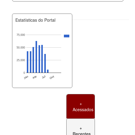
Estatísticas do Portal
75,000
50,000
25,000
0
Jan
Abr
Jul
Out
+
Acessados
+
Recentes