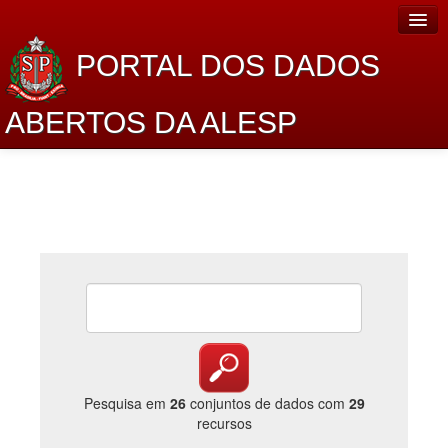
PORTAL DOS DADOS
ABERTOS DA ALESP
Home
Sobre o projeto
Dados Abertos Alesp
Lei de Acesso à Informação
Dados Governamentais Abertos
Planejamento
Catálogo de dados
Pesquisa em
26
conjuntos de dados com
29
recursos
Processo Legislativo