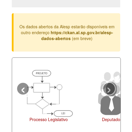
Deputados Estaduais
Administração
Os dados abertos da Alesp estarão disponíveis em
Legislação
outro endereço
https://ckan.al.sp.gov.br/alesp-
dados-abertos
(em breve)
Agenda
Perguntas frequentes
Contato
‹
›
Processo Legislativo
Deputados Esta