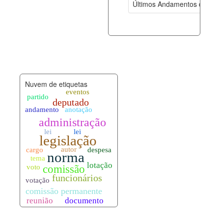
Últimos Andamentos de Pro
documento_andamento.xml
08-08-202
palavras_chave.xml
08-08-202
legislacao_normas.xml
08-08-202
Nuvem de etiquetas
legislacao_norma_anotacoes.xml
08-08-202