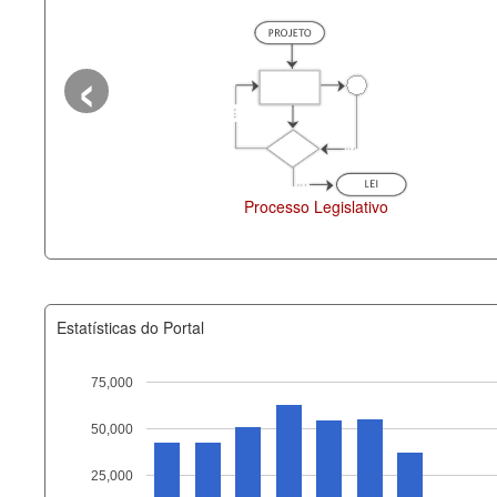
‹
Processo Legislativo
Deputados Estaduais
Estatísticas do Portal
75,000
50,000
Recurso
25,000
documento_andamento_atual.x