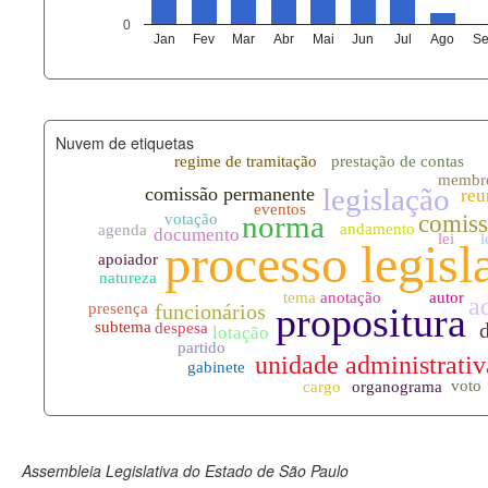
agenda_eventos.xml
0
Jan
Fev
Mar
Abr
Mai
Jun
Jul
Ago
Se
funcionarios_lotacoes.xml
funcionarios_cargos.xml
Nuvem de etiquetas
lotacoes.xml
comissoes_permanentes_votaco
documento_andamento.xml
palavras_chave.xml
legislacao_normas.xml
legislacao_norma_anotacoes.xm
Assembleia Legislativa do Estado de São Paulo