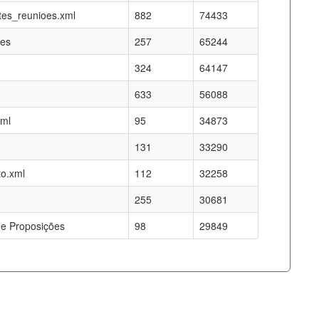
es_reunioes.xml
882
74433
res
257
65244
324
64147
633
56088
xml
95
34873
131
33290
o.xml
112
32258
255
30681
e Proposições
98
29849