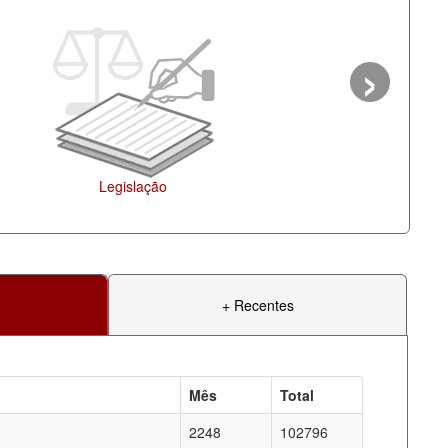
›
o
+ Recentes
Mês
Total
2248
102796