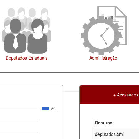
Administração
Legislaçã
+ Acessados
Ac…
Atualização
Criação
Recurso
ml
08-08-2026
30-05-2017
deputados.xml