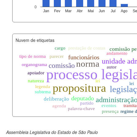
agenda_eventos.xml
0
Jan
Fev
Mar
Abr
Mai
Jun
Jul
Ago
Se
funcionarios_lotacoes.xml
funcionarios_cargos.xml
Nuvem de etiquetas
lotacoes.xml
comissoes_permanentes_votaco
documento_andamento.xml
palavras_chave.xml
legislacao_normas.xml
legislacao_norma_anotacoes.xm
Assembleia Legislativa do Estado de São Paulo