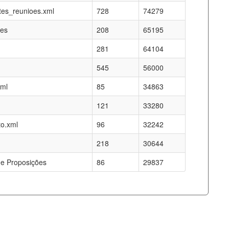
es_reunioes.xml
728
74279
res
208
65195
281
64104
545
56000
xml
85
34863
121
33280
o.xml
96
32242
218
30644
e Proposições
86
29837