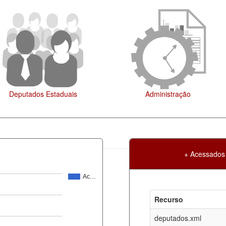
Administração
Legislaçã
+ Acessados
Ac…
Atualização
Criação
Recurso
ml
07-08-2026
30-05-2017
deputados.xml