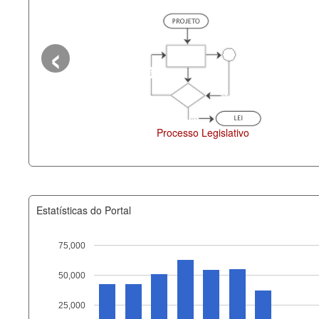
‹
Processo Legislativo
Deputados Estaduais
Estatísticas do Portal
75,000
50,000
Recurso
25,000
documento_andamento_atual.x