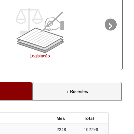
›
Ag
+ Recentes
Mês
Total
2248
102796