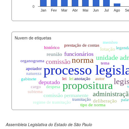
agenda_eventos.xml
0
Jan
Fev
Mar
Abr
Mai
Jun
Jul
Ago
Se
funcionarios_lotacoes.xml
funcionarios_cargos.xml
Nuvem de etiquetas
lotacoes.xml
comissoes_permanentes_votaco
documento_andamento.xml
palavras_chave.xml
legislacao_normas.xml
legislacao_norma_anotacoes.xm
Assembleia Legislativa do Estado de São Paulo