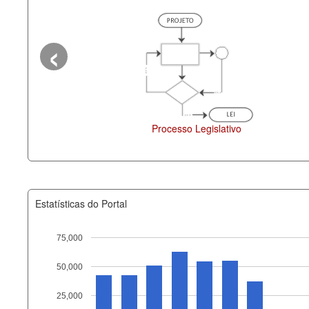
‹
Processo Legislativo
Deputados Estaduais
Estatísticas do Portal
75,000
50,000
Recurso
25,000
documento_andamento_atual.x