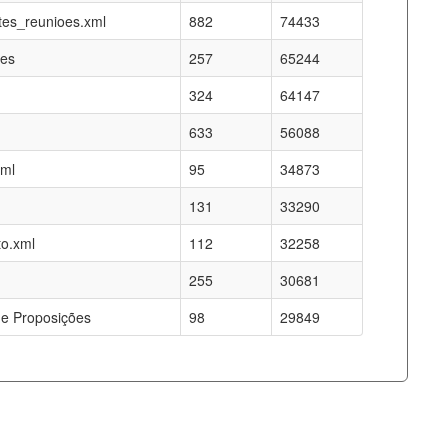
es_reunioes.xml
882
74433
res
257
65244
324
64147
633
56088
xml
95
34873
131
33290
o.xml
112
32258
255
30681
e Proposições
98
29849