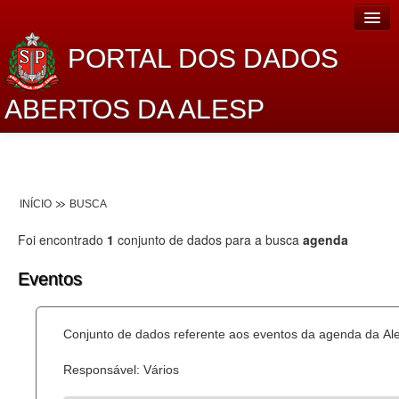
PORTAL DOS DADOS
ABERTOS DA ALESP
Home
Sobre o projeto
INÍCIO
BUSCA
Dados Abertos Alesp
Foi encontrado
1
conjunto de dados para a busca
agenda
Lei de Acesso à Informação
Eventos
Dados Governamentais Abertos
Planejamento
Conjunto de dados referente aos eventos da agenda da Al
Catálogo de dados
Responsável: Vários
Processo Legislativo