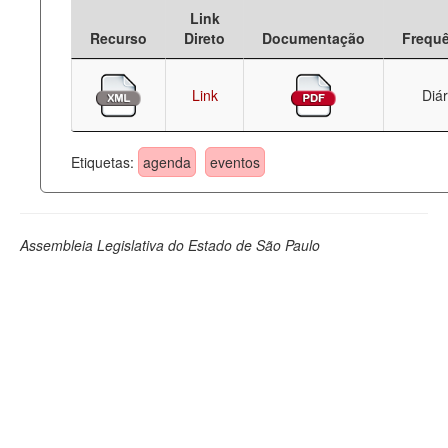
Link
Deputados Estaduais
Recurso
Direto
Documentação
Frequ
Administração
Link
Diár
Legislação
Agenda
Etiquetas:
agenda
eventos
Perguntas frequentes
Contato
Assembleia Legislativa do Estado de São Paulo