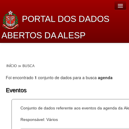
PORTAL DOS DADOS
ABERTOS DA ALESP
Home
Sobre o projeto
INÍCIO
BUSCA
Dados Abertos Alesp
Foi encontrado
1
conjunto de dados para a busca
agenda
Lei de Acesso à Informação
Eventos
Dados Governamentais Abertos
Planejamento
Conjunto de dados referente aos eventos da agenda da Al
Catálogo de dados
Responsável: Vários
Processo Legislativo