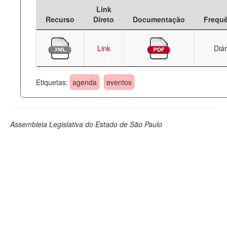
Link
Deputados Estaduais
Recurso
Direto
Documentação
Frequ
Administração
Link
Diár
Legislação
Agenda
Etiquetas:
agenda
eventos
Perguntas frequentes
Contato
Assembleia Legislativa do Estado de São Paulo