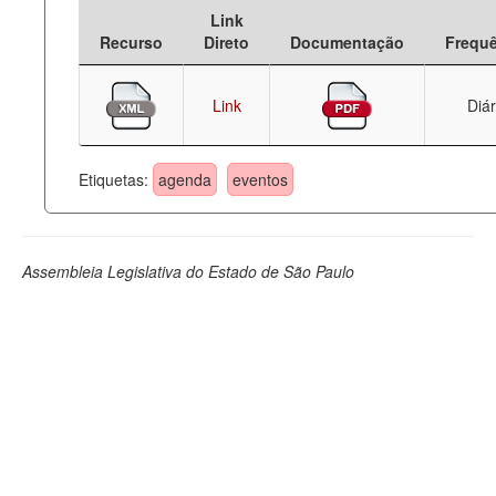
Link
Deputados Estaduais
Recurso
Direto
Documentação
Frequ
Administração
Link
Diár
Legislação
Agenda
Etiquetas:
agenda
eventos
Perguntas frequentes
Contato
Assembleia Legislativa do Estado de São Paulo