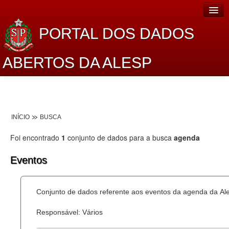
PORTAL DOS DADOS
ABERTOS DA ALESP
Home
Sobre o projeto
INÍCIO
BUSCA
Dados Abertos Alesp
Foi encontrado
1
conjunto de dados para a busca
agenda
Lei de Acesso à Informação
Eventos
Dados Governamentais Abertos
Planejamento
Conjunto de dados referente aos eventos da agenda da Al
Catálogo de dados
Responsável: Vários
Processo Legislativo