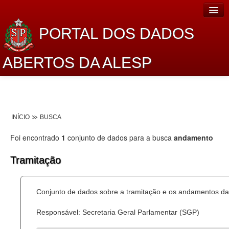
PORTAL DOS DADOS
ABERTOS DA ALESP
Home
Sobre o projeto
INÍCIO
BUSCA
Dados Abertos Alesp
Foi encontrado
1
conjunto de dados para a busca
andamento
Lei de Acesso à Informação
Tramitação
Dados Governamentais Abertos
Planejamento
Conjunto de dados sobre a tramitação e os andamentos das
Catálogo de dados
Responsável: Secretaria Geral Parlamentar (SGP)
Processo Legislativo