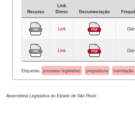
Link
Deputados Estaduais
Recurso
Direto
Documentação
Frequ
Administração
Link
Diár
Legislação
Agenda
Link
Diár
Perguntas frequentes
Contato
Etiquetas:
processo legislativo
propositura
tramitação
Assembleia Legislativa do Estado de São Paulo