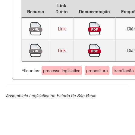
Link
Deputados Estaduais
Recurso
Direto
Documentação
Frequ
Administração
Link
Diár
Legislação
Agenda
Link
Diár
Perguntas frequentes
Contato
Etiquetas:
processo legislativo
propositura
tramitação
Assembleia Legislativa do Estado de São Paulo