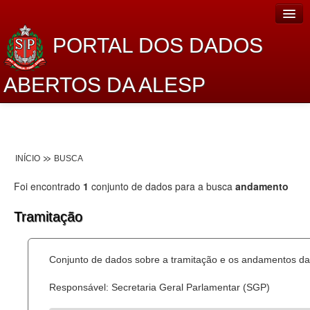
PORTAL DOS DADOS
ABERTOS DA ALESP
Home
Sobre o projeto
INÍCIO
BUSCA
Dados Abertos Alesp
Foi encontrado
1
conjunto de dados para a busca
andamento
Lei de Acesso à Informação
Tramitação
Dados Governamentais Abertos
Planejamento
Conjunto de dados sobre a tramitação e os andamentos das
Catálogo de dados
Responsável: Secretaria Geral Parlamentar (SGP)
Processo Legislativo