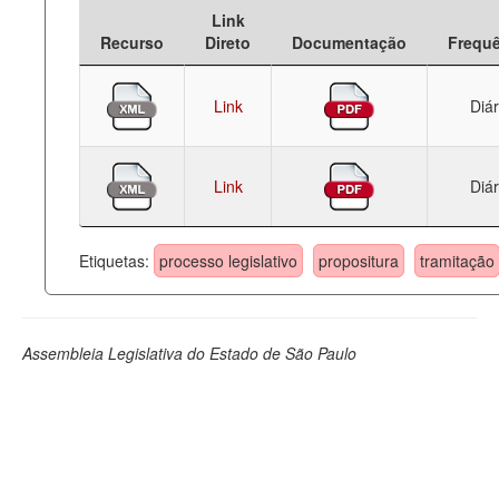
Link
Deputados Estaduais
Recurso
Direto
Documentação
Frequ
Administração
Link
Diár
Legislação
Agenda
Link
Diár
Perguntas frequentes
Contato
Etiquetas:
processo legislativo
propositura
tramitação
Assembleia Legislativa do Estado de São Paulo