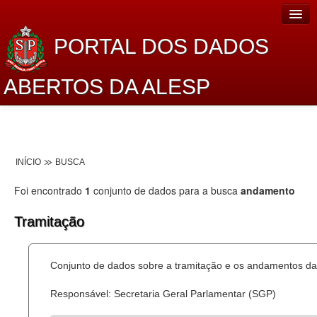
PORTAL DOS DADOS
ABERTOS DA ALESP
Home
Sobre o projeto
INÍCIO
BUSCA
Dados Abertos Alesp
Foi encontrado
1
conjunto de dados para a busca
andamento
Lei de Acesso à Informação
Tramitação
Dados Governamentais Abertos
Planejamento
Conjunto de dados sobre a tramitação e os andamentos das
Catálogo de dados
Responsável: Secretaria Geral Parlamentar (SGP)
Processo Legislativo