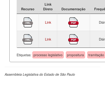
Link
Deputados Estaduais
Recurso
Direto
Documentação
Frequ
Administração
Link
Diár
Legislação
Agenda
Link
Diár
Perguntas frequentes
Contato
Etiquetas:
processo legislativo
propositura
tramitação
Assembleia Legislativa do Estado de São Paulo