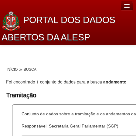
PORTAL DOS DADOS
ABERTOS DA ALESP
Home
Sobre o projeto
INÍCIO
BUSCA
Dados Abertos Alesp
Foi encontrado
1
conjunto de dados para a busca
andamento
Lei de Acesso à Informação
Tramitação
Dados Governamentais Abertos
Planejamento
Conjunto de dados sobre a tramitação e os andamentos das
Catálogo de dados
Responsável: Secretaria Geral Parlamentar (SGP)
Processo Legislativo