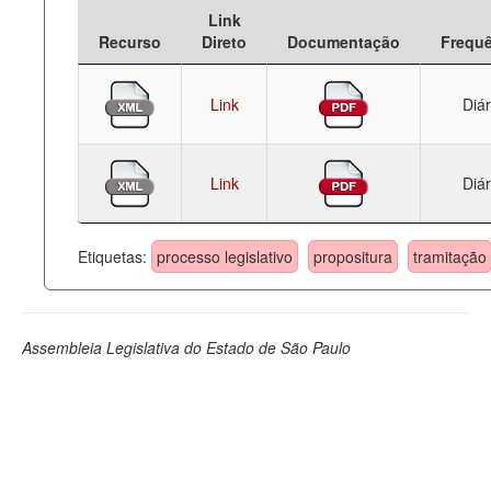
Link
Deputados Estaduais
Recurso
Direto
Documentação
Frequ
Administração
Link
Diár
Legislação
Agenda
Link
Diár
Perguntas frequentes
Contato
Etiquetas:
processo legislativo
propositura
tramitação
Assembleia Legislativa do Estado de São Paulo