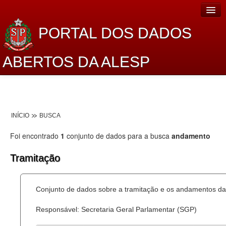
PORTAL DOS DADOS
ABERTOS DA ALESP
Home
Sobre o projeto
INÍCIO
BUSCA
Dados Abertos Alesp
Foi encontrado
1
conjunto de dados para a busca
andamento
Lei de Acesso à Informação
Tramitação
Dados Governamentais Abertos
Planejamento
Conjunto de dados sobre a tramitação e os andamentos das
Catálogo de dados
Responsável: Secretaria Geral Parlamentar (SGP)
Processo Legislativo