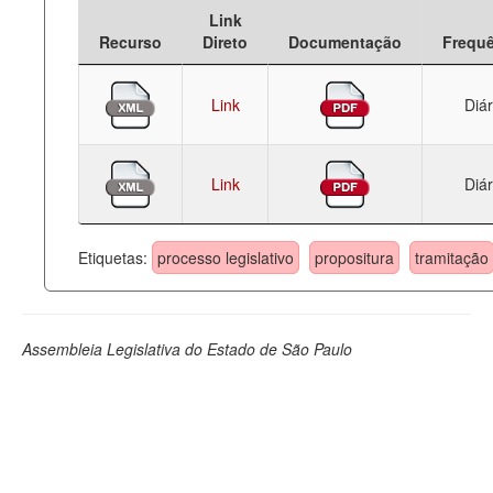
Link
Deputados Estaduais
Recurso
Direto
Documentação
Frequ
Administração
Link
Diár
Legislação
Agenda
Link
Diár
Perguntas frequentes
Contato
Etiquetas:
processo legislativo
propositura
tramitação
Assembleia Legislativa do Estado de São Paulo