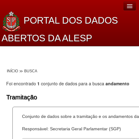
PORTAL DOS DADOS
ABERTOS DA ALESP
Home
Sobre o projeto
INÍCIO
BUSCA
Dados Abertos Alesp
Foi encontrado
1
conjunto de dados para a busca
andamento
Lei de Acesso à Informação
Tramitação
Dados Governamentais Abertos
Planejamento
Conjunto de dados sobre a tramitação e os andamentos das
Catálogo de dados
Responsável: Secretaria Geral Parlamentar (SGP)
Processo Legislativo