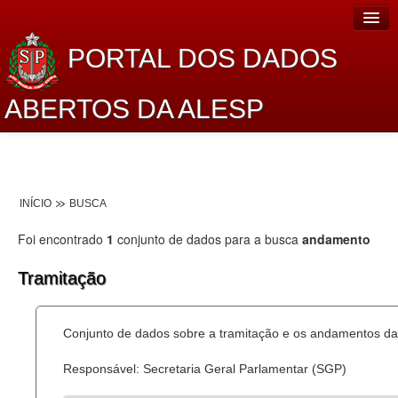
PORTAL DOS DADOS
ABERTOS DA ALESP
Home
Sobre o projeto
INÍCIO
BUSCA
Dados Abertos Alesp
Foi encontrado
1
conjunto de dados para a busca
andamento
Lei de Acesso à Informação
Tramitação
Dados Governamentais Abertos
Planejamento
Conjunto de dados sobre a tramitação e os andamentos das
Catálogo de dados
Responsável: Secretaria Geral Parlamentar (SGP)
Processo Legislativo