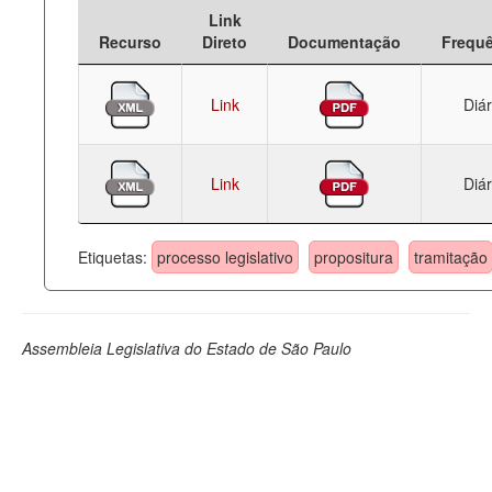
Link
Deputados Estaduais
Recurso
Direto
Documentação
Frequ
Administração
Link
Diár
Legislação
Agenda
Link
Diár
Perguntas frequentes
Contato
Etiquetas:
processo legislativo
propositura
tramitação
Assembleia Legislativa do Estado de São Paulo