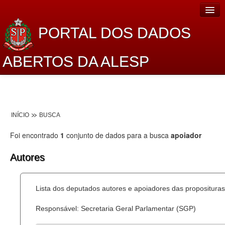
PORTAL DOS DADOS
ABERTOS DA ALESP
Home
Sobre o projeto
INÍCIO
BUSCA
Dados Abertos Alesp
Foi encontrado
1
conjunto de dados para a busca
apoiador
Lei de Acesso à Informação
Autores
Dados Governamentais Abertos
Planejamento
Lista dos deputados autores e apoiadores das proposituras
Catálogo de dados
Responsável: Secretaria Geral Parlamentar (SGP)
Processo Legislativo