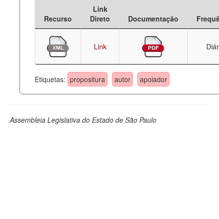
Link
Deputados Estaduais
Recurso
Direto
Documentação
Frequ
Administração
Link
Diár
Legislação
Agenda
Etiquetas:
propositura
autor
apoiador
Perguntas frequentes
Contato
Assembleia Legislativa do Estado de São Paulo