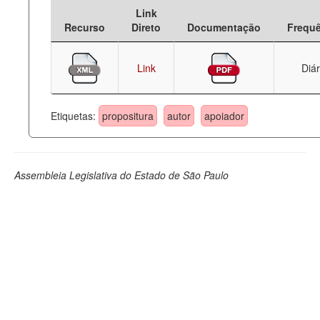
Link
Deputados Estaduais
Recurso
Direto
Documentação
Frequ
Administração
Link
Diár
Legislação
Agenda
Etiquetas:
propositura
autor
apoiador
Perguntas frequentes
Contato
Assembleia Legislativa do Estado de São Paulo