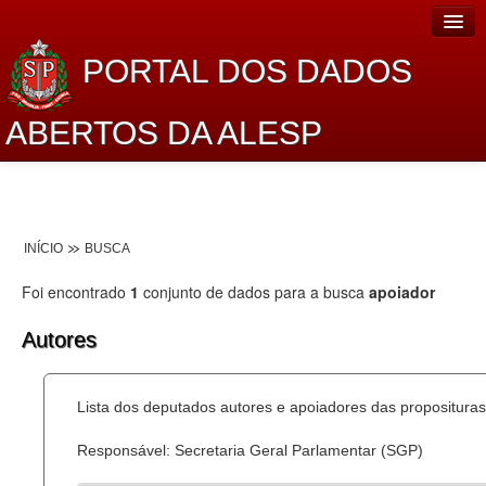
PORTAL DOS DADOS
ABERTOS DA ALESP
Home
Sobre o projeto
INÍCIO
BUSCA
Dados Abertos Alesp
Foi encontrado
1
conjunto de dados para a busca
apoiador
Lei de Acesso à Informação
Autores
Dados Governamentais Abertos
Planejamento
Lista dos deputados autores e apoiadores das proposituras
Catálogo de dados
Responsável: Secretaria Geral Parlamentar (SGP)
Processo Legislativo