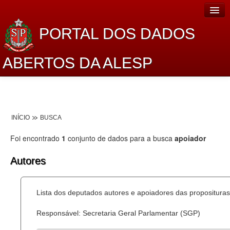
PORTAL DOS DADOS
ABERTOS DA ALESP
Home
Sobre o projeto
INÍCIO
BUSCA
Dados Abertos Alesp
Foi encontrado
1
conjunto de dados para a busca
apoiador
Lei de Acesso à Informação
Autores
Dados Governamentais Abertos
Planejamento
Lista dos deputados autores e apoiadores das proposituras
Catálogo de dados
Responsável: Secretaria Geral Parlamentar (SGP)
Processo Legislativo