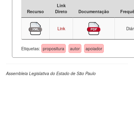
Link
Deputados Estaduais
Recurso
Direto
Documentação
Frequ
Administração
Link
Diár
Legislação
Agenda
Etiquetas:
propositura
autor
apoiador
Perguntas frequentes
Contato
Assembleia Legislativa do Estado de São Paulo