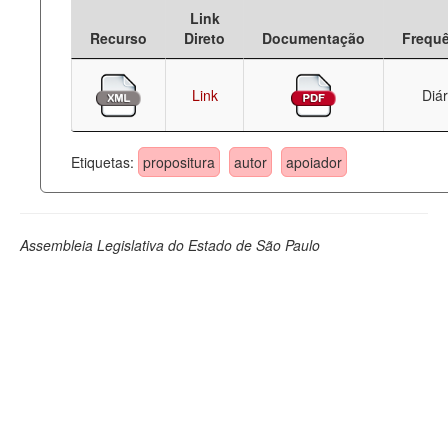
Link
Deputados Estaduais
Recurso
Direto
Documentação
Frequ
Administração
Link
Diár
Legislação
Agenda
Etiquetas:
propositura
autor
apoiador
Perguntas frequentes
Contato
Assembleia Legislativa do Estado de São Paulo