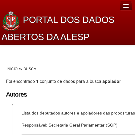
PORTAL DOS DADOS
ABERTOS DA ALESP
Home
Sobre o projeto
INÍCIO
BUSCA
Dados Abertos Alesp
Foi encontrado
1
conjunto de dados para a busca
apoiador
Lei de Acesso à Informação
Autores
Dados Governamentais Abertos
Planejamento
Lista dos deputados autores e apoiadores das proposituras
Catálogo de dados
Responsável: Secretaria Geral Parlamentar (SGP)
Processo Legislativo