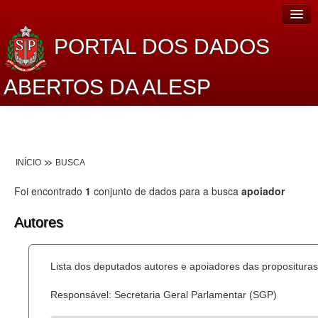
PORTAL DOS DADOS
ABERTOS DA ALESP
Home
Sobre o projeto
INÍCIO
BUSCA
Dados Abertos Alesp
Foi encontrado
1
conjunto de dados para a busca
apoiador
Lei de Acesso à Informação
Autores
Dados Governamentais Abertos
Planejamento
Lista dos deputados autores e apoiadores das proposituras
Catálogo de dados
Responsável: Secretaria Geral Parlamentar (SGP)
Processo Legislativo