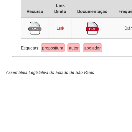
Link
Deputados Estaduais
Recurso
Direto
Documentação
Frequ
Administração
Link
Diár
Legislação
Agenda
Etiquetas:
propositura
autor
apoiador
Perguntas frequentes
Contato
Assembleia Legislativa do Estado de São Paulo