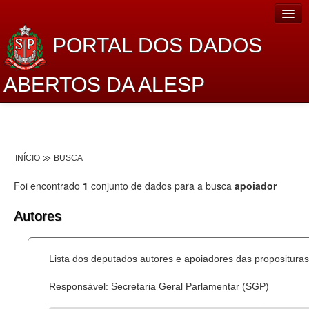
PORTAL DOS DADOS
ABERTOS DA ALESP
Home
Sobre o projeto
INÍCIO
BUSCA
Dados Abertos Alesp
Foi encontrado
1
conjunto de dados para a busca
apoiador
Lei de Acesso à Informação
Autores
Dados Governamentais Abertos
Planejamento
Lista dos deputados autores e apoiadores das proposituras
Catálogo de dados
Responsável: Secretaria Geral Parlamentar (SGP)
Processo Legislativo