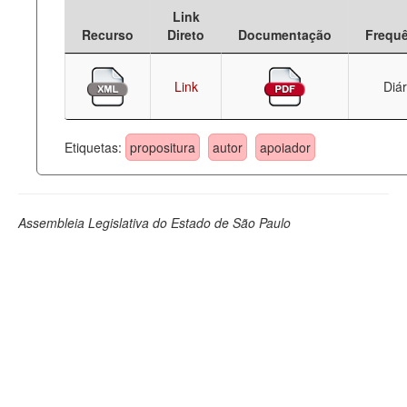
Link
Deputados Estaduais
Recurso
Direto
Documentação
Frequ
Administração
Link
Diár
Legislação
Agenda
Etiquetas:
propositura
autor
apoiador
Perguntas frequentes
Contato
Assembleia Legislativa do Estado de São Paulo