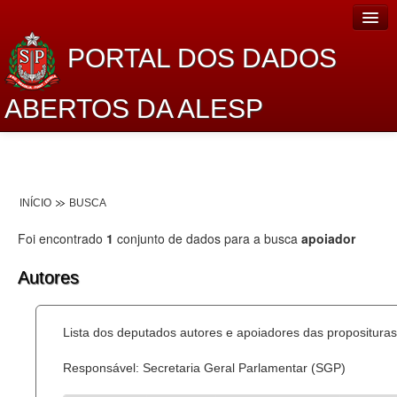
PORTAL DOS DADOS
ABERTOS DA ALESP
Home
Sobre o projeto
INÍCIO
BUSCA
Dados Abertos Alesp
Foi encontrado
1
conjunto de dados para a busca
apoiador
Lei de Acesso à Informação
Autores
Dados Governamentais Abertos
Planejamento
Lista dos deputados autores e apoiadores das proposituras
Catálogo de dados
Responsável: Secretaria Geral Parlamentar (SGP)
Processo Legislativo