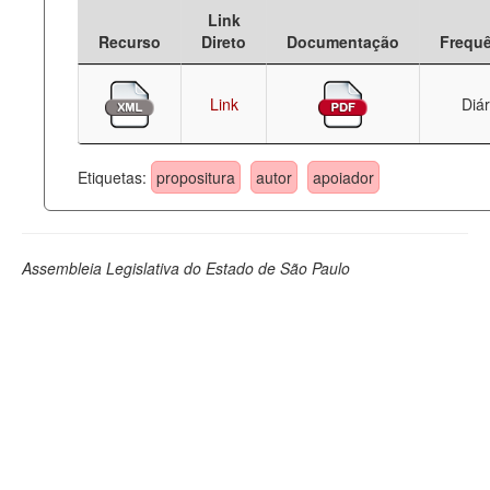
Link
Deputados Estaduais
Recurso
Direto
Documentação
Frequ
Administração
Link
Diár
Legislação
Agenda
Etiquetas:
propositura
autor
apoiador
Perguntas frequentes
Contato
Assembleia Legislativa do Estado de São Paulo