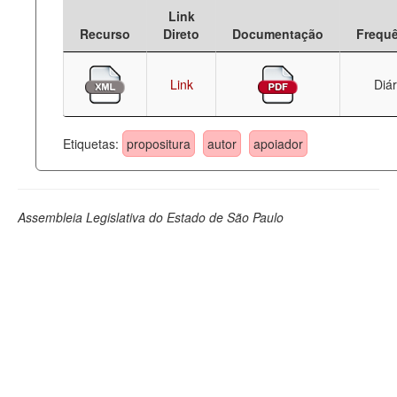
Link
Deputados Estaduais
Recurso
Direto
Documentação
Frequ
Administração
Link
Diár
Legislação
Agenda
Etiquetas:
propositura
autor
apoiador
Perguntas frequentes
Contato
Assembleia Legislativa do Estado de São Paulo