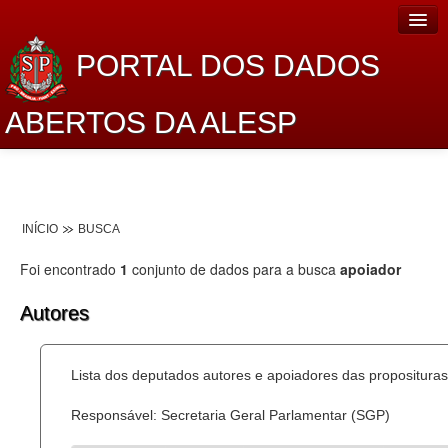
PORTAL DOS DADOS
ABERTOS DA ALESP
Home
Sobre o projeto
INÍCIO
BUSCA
Dados Abertos Alesp
Foi encontrado
1
conjunto de dados para a busca
apoiador
Lei de Acesso à Informação
Autores
Dados Governamentais Abertos
Planejamento
Lista dos deputados autores e apoiadores das proposituras
Catálogo de dados
Responsável: Secretaria Geral Parlamentar (SGP)
Processo Legislativo