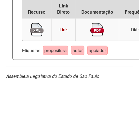
Link
Deputados Estaduais
Recurso
Direto
Documentação
Frequ
Administração
Link
Diár
Legislação
Agenda
Etiquetas:
propositura
autor
apoiador
Perguntas frequentes
Contato
Assembleia Legislativa do Estado de São Paulo