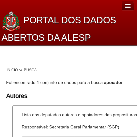
PORTAL DOS DADOS
ABERTOS DA ALESP
Home
Sobre o projeto
INÍCIO
BUSCA
Dados Abertos Alesp
Foi encontrado
1
conjunto de dados para a busca
apoiador
Lei de Acesso à Informação
Autores
Dados Governamentais Abertos
Planejamento
Lista dos deputados autores e apoiadores das proposituras
Catálogo de dados
Responsável: Secretaria Geral Parlamentar (SGP)
Processo Legislativo