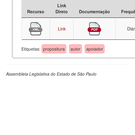
Link
Deputados Estaduais
Recurso
Direto
Documentação
Frequ
Administração
Link
Diár
Legislação
Agenda
Etiquetas:
propositura
autor
apoiador
Perguntas frequentes
Contato
Assembleia Legislativa do Estado de São Paulo