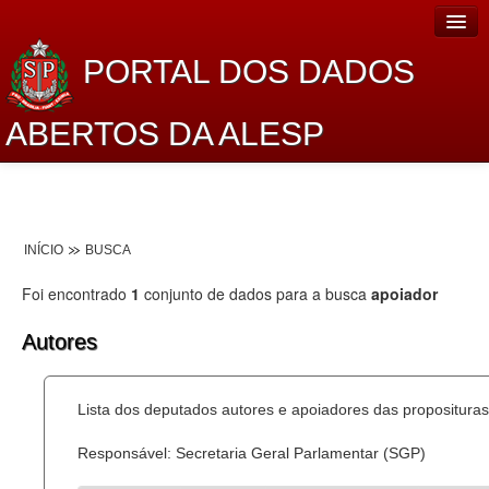
PORTAL DOS DADOS
ABERTOS DA ALESP
Home
Sobre o projeto
INÍCIO
BUSCA
Dados Abertos Alesp
Foi encontrado
1
conjunto de dados para a busca
apoiador
Lei de Acesso à Informação
Autores
Dados Governamentais Abertos
Planejamento
Lista dos deputados autores e apoiadores das proposituras
Catálogo de dados
Responsável: Secretaria Geral Parlamentar (SGP)
Processo Legislativo