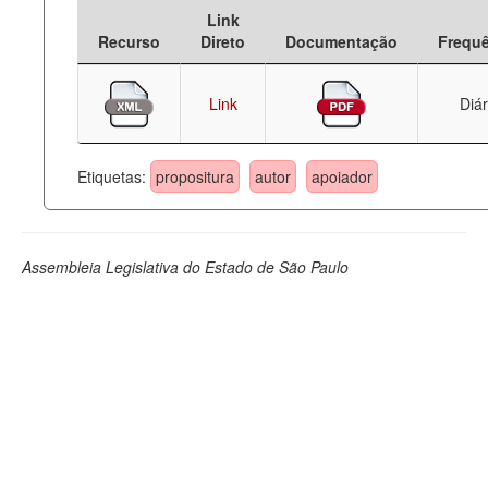
Link
Deputados Estaduais
Recurso
Direto
Documentação
Frequ
Administração
Link
Diár
Legislação
Agenda
Etiquetas:
propositura
autor
apoiador
Perguntas frequentes
Contato
Assembleia Legislativa do Estado de São Paulo