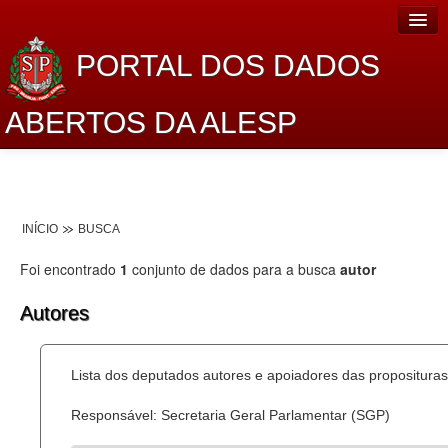
PORTAL DOS DADOS
ABERTOS DA ALESP
Home
Sobre o projeto
INÍCIO
BUSCA
Dados Abertos Alesp
Foi encontrado
1
conjunto de dados para a busca
autor
Lei de Acesso à Informação
Autores
Dados Governamentais Abertos
Planejamento
Lista dos deputados autores e apoiadores das proposituras
Catálogo de dados
Responsável: Secretaria Geral Parlamentar (SGP)
Processo Legislativo