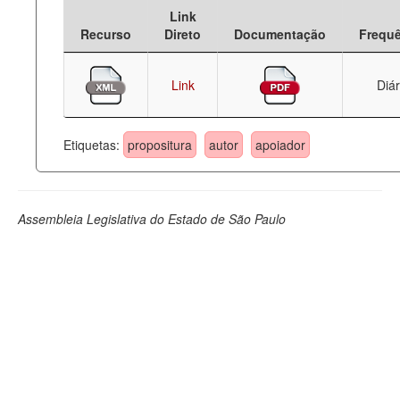
Link
Deputados Estaduais
Recurso
Direto
Documentação
Frequ
Administração
Link
Diár
Legislação
Agenda
Etiquetas:
propositura
autor
apoiador
Perguntas frequentes
Contato
Assembleia Legislativa do Estado de São Paulo