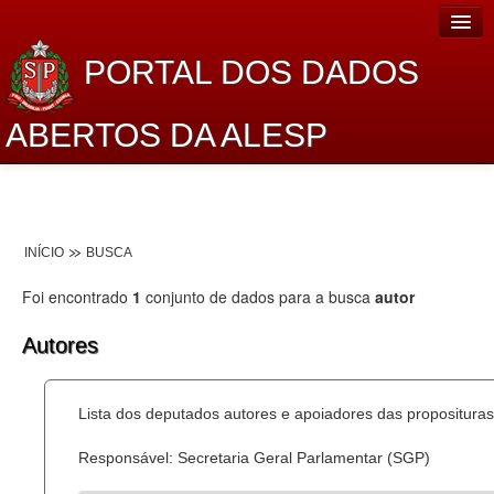
PORTAL DOS DADOS
ABERTOS DA ALESP
Home
Sobre o projeto
INÍCIO
BUSCA
Dados Abertos Alesp
Foi encontrado
1
conjunto de dados para a busca
autor
Lei de Acesso à Informação
Autores
Dados Governamentais Abertos
Planejamento
Lista dos deputados autores e apoiadores das proposituras
Catálogo de dados
Responsável: Secretaria Geral Parlamentar (SGP)
Processo Legislativo