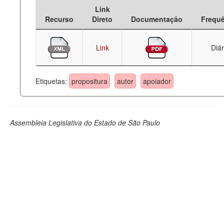
Link
Deputados Estaduais
Recurso
Direto
Documentação
Frequ
Administração
Link
Diár
Legislação
Agenda
Etiquetas:
propositura
autor
apoiador
Perguntas frequentes
Contato
Assembleia Legislativa do Estado de São Paulo