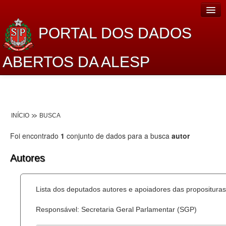
PORTAL DOS DADOS
ABERTOS DA ALESP
Home
Sobre o projeto
INÍCIO
BUSCA
Dados Abertos Alesp
Foi encontrado
1
conjunto de dados para a busca
autor
Lei de Acesso à Informação
Autores
Dados Governamentais Abertos
Planejamento
Lista dos deputados autores e apoiadores das proposituras
Catálogo de dados
Responsável: Secretaria Geral Parlamentar (SGP)
Processo Legislativo