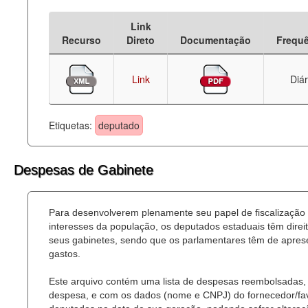
Deputados Estaduais
Link
Recurso
Direto
Documentação
Frequ
Administração
Legislação
Link
Diár
Agenda
Etiquetas:
deputado
Perguntas frequentes
Contato
Despesas de Gabinete
Para desenvolverem plenamente seu papel de fiscalização
interesses da população, os deputados estaduais têm dire
seus gabinetes, sendo que os parlamentares têm de aprese
gastos.
Este arquivo contém uma lista de despesas reembolsadas, 
despesa, e com os dados (nome e CNPJ) do fornecedor/favor