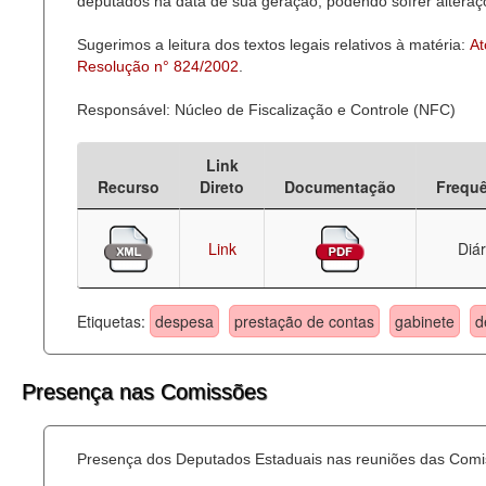
deputados na data de sua geração, podendo sofrer alteraçõ
Sugerimos a leitura dos textos legais relativos à matéria:
At
Resolução n° 824/2002
.
Responsável: Núcleo de Fiscalização e Controle (NFC)
Link
Recurso
Direto
Documentação
Frequ
Link
Diár
Etiquetas:
despesa
prestação de contas
gabinete
d
Presença nas Comissões
Presença dos Deputados Estaduais nas reuniões das Comi