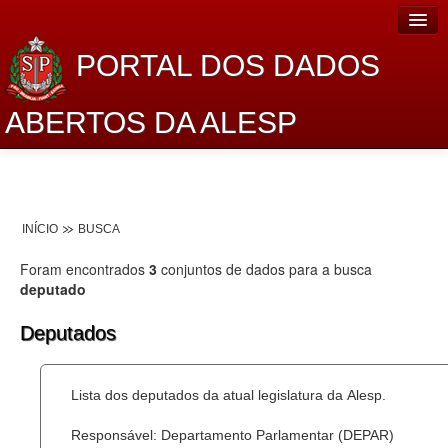
PORTAL DOS DADOS
ABERTOS DA ALESP
Home
Sobre o projeto
INÍCIO
BUSCA
Dados Abertos Alesp
Foram encontrados
3
conjuntos de dados para a busca
Lei de Acesso à Informação
deputado
Dados Governamentais Abertos
Deputados
Planejamento
Lista dos deputados da atual legislatura da Alesp.
Catálogo de dados
Responsável: Departamento Parlamentar (DEPAR)
Processo Legislativo