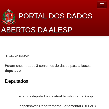
PORTAL DOS DADOS
ABERTOS DA ALESP
Home
Sobre o projeto
INÍCIO
BUSCA
Dados Abertos Alesp
Foram encontrados
3
conjuntos de dados para a busca
Lei de Acesso à Informação
deputado
Dados Governamentais Abertos
Deputados
Planejamento
Lista dos deputados da atual legislatura da Alesp.
Catálogo de dados
Responsável: Departamento Parlamentar (DEPAR)
Processo Legislativo