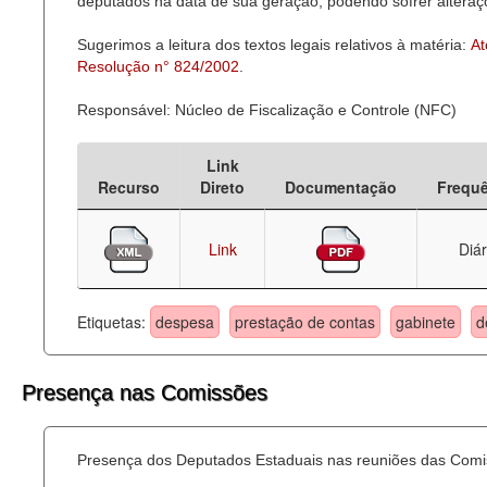
deputados na data de sua geração, podendo sofrer alteraçõ
Sugerimos a leitura dos textos legais relativos à matéria:
At
Resolução n° 824/2002
.
Responsável: Núcleo de Fiscalização e Controle (NFC)
Link
Recurso
Direto
Documentação
Frequ
Link
Diár
Etiquetas:
despesa
prestação de contas
gabinete
d
Presença nas Comissões
Presença dos Deputados Estaduais nas reuniões das Comi