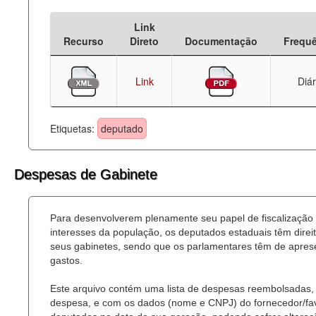
Deputados Estaduais
Link
Recurso
Direto
Documentação
Frequ
Administração
Legislação
Link
Diár
Agenda
Etiquetas:
deputado
Perguntas frequentes
Contato
Despesas de Gabinete
Para desenvolverem plenamente seu papel de fiscalização
interesses da população, os deputados estaduais têm dire
seus gabinetes, sendo que os parlamentares têm de aprese
gastos.
Este arquivo contém uma lista de despesas reembolsadas, 
despesa, e com os dados (nome e CNPJ) do fornecedor/favor