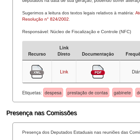
deputados na data de sua geração, podendo sofrer alteraçõ
Sugerimos a leitura dos textos legais relativos à matéria:
At
Resolução n° 824/2002
.
Responsável: Núcleo de Fiscalização e Controle (NFC)
Link
Recurso
Direto
Documentação
Frequ
Link
Diár
Etiquetas:
despesa
prestação de contas
gabinete
d
Presença nas Comissões
Presença dos Deputados Estaduais nas reuniões das Comi