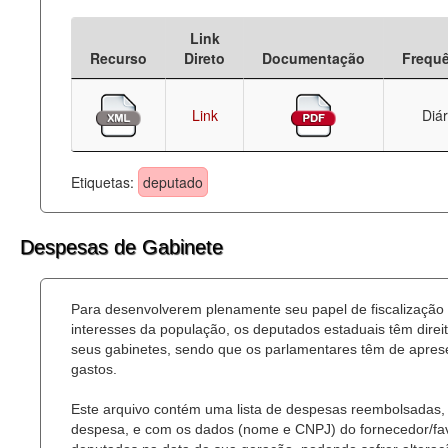
Deputados Estaduais
Link
Recurso
Direto
Documentação
Frequ
Administração
Legislação
Link
Diár
Agenda
Etiquetas:
deputado
Perguntas frequentes
Contato
Despesas de Gabinete
Para desenvolverem plenamente seu papel de fiscalização
interesses da população, os deputados estaduais têm dire
seus gabinetes, sendo que os parlamentares têm de aprese
gastos.
Este arquivo contém uma lista de despesas reembolsadas, 
despesa, e com os dados (nome e CNPJ) do fornecedor/favor