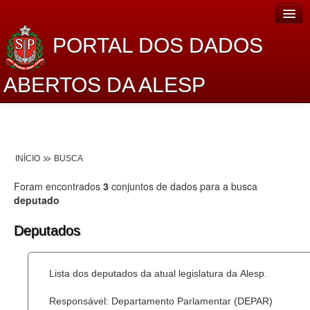
PORTAL DOS DADOS
ABERTOS DA ALESP
Home
Sobre o projeto
INÍCIO
BUSCA
Dados Abertos Alesp
Foram encontrados
3
conjuntos de dados para a busca
Lei de Acesso à Informação
deputado
Dados Governamentais Abertos
Deputados
Planejamento
Lista dos deputados da atual legislatura da Alesp.
Catálogo de dados
Responsável: Departamento Parlamentar (DEPAR)
Processo Legislativo