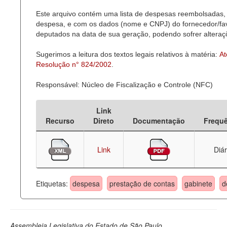
Este arquivo contém uma lista de despesas reembolsadas, 
Deputados Estaduais
despesa, e com os dados (nome e CNPJ) do fornecedor/favor
deputados na data de sua geração, podendo sofrer alteraçõ
Administração
Sugerimos a leitura dos textos legais relativos à matéria:
At
Legislação
Resolução n° 824/2002
.
Agenda
Responsável: Núcleo de Fiscalização e Controle (NFC)
Perguntas frequentes
Link
Contato
Recurso
Direto
Documentação
Frequ
Link
Diár
Etiquetas:
despesa
prestação de contas
gabinete
d
Assembleia Legislativa do Estado de São Paulo