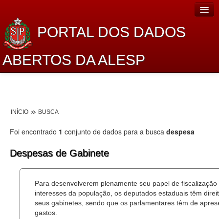
PORTAL DOS DADOS
ABERTOS DA ALESP
Home
Sobre o projeto
INÍCIO
BUSCA
Dados Abertos Alesp
Foi encontrado
1
conjunto de dados para a busca
despesa
Lei de Acesso à Informação
Despesas de Gabinete
Dados Governamentais Abertos
Planejamento
Para desenvolverem plenamente seu papel de fiscalização
interesses da população, os deputados estaduais têm dire
Catálogo de dados
seus gabinetes, sendo que os parlamentares têm de aprese
gastos.
Processo Legislativo