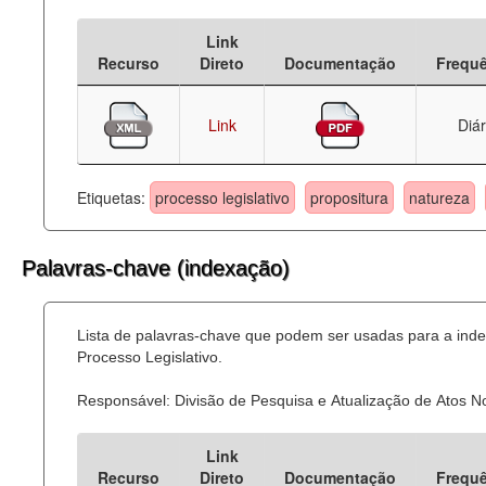
Deputados Estaduais
Link
Recurso
Direto
Documentação
Frequ
Administração
Legislação
Link
Diár
Agenda
Etiquetas:
processo legislativo
propositura
natureza
Perguntas frequentes
Contato
Palavras-chave (indexação)
Lista de palavras-chave que podem ser usadas para a ind
Processo Legislativo.
Responsável: Divisão de Pesquisa e Atualização de Atos 
Link
Recurso
Direto
Documentação
Frequ