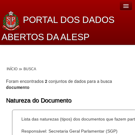
PORTAL DOS DADOS
ABERTOS DA ALESP
Home
Sobre o projeto
INÍCIO
BUSCA
Dados Abertos Alesp
Foram encontrados
2
conjuntos de dados para a busca
Lei de Acesso à Informação
documento
Dados Governamentais Abertos
Natureza do Documento
Planejamento
Lista das naturezas (tipos) dos documentos que fazem part
Catálogo de dados
Responsável: Secretaria Geral Parlamentar (SGP)
Processo Legislativo