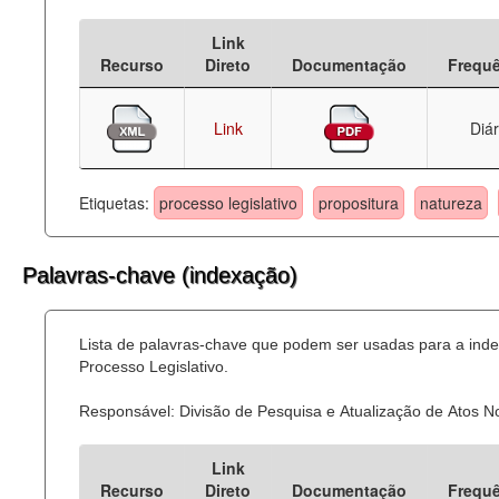
Deputados Estaduais
Link
Recurso
Direto
Documentação
Frequ
Administração
Legislação
Link
Diár
Agenda
Etiquetas:
processo legislativo
propositura
natureza
Perguntas frequentes
Contato
Palavras-chave (indexação)
Lista de palavras-chave que podem ser usadas para a ind
Processo Legislativo.
Responsável: Divisão de Pesquisa e Atualização de Atos 
Link
Recurso
Direto
Documentação
Frequ