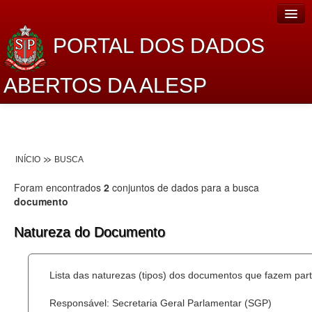
PORTAL DOS DADOS
ABERTOS DA ALESP
Home
Sobre o projeto
INÍCIO
BUSCA
Dados Abertos Alesp
Foram encontrados
2
conjuntos de dados para a busca
Lei de Acesso à Informação
documento
Dados Governamentais Abertos
Natureza do Documento
Planejamento
Lista das naturezas (tipos) dos documentos que fazem part
Catálogo de dados
Responsável: Secretaria Geral Parlamentar (SGP)
Processo Legislativo