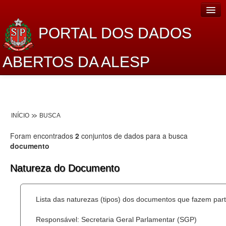
PORTAL DOS DADOS
ABERTOS DA ALESP
Home
Sobre o projeto
INÍCIO
BUSCA
Dados Abertos Alesp
Foram encontrados
2
conjuntos de dados para a busca
Lei de Acesso à Informação
documento
Dados Governamentais Abertos
Natureza do Documento
Planejamento
Lista das naturezas (tipos) dos documentos que fazem part
Catálogo de dados
Responsável: Secretaria Geral Parlamentar (SGP)
Processo Legislativo