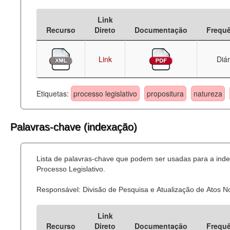
Deputados Estaduais
Link
Recurso
Direto
Documentação
Frequ
Administração
Legislação
Link
Diár
Agenda
Etiquetas:
processo legislativo
propositura
natureza
Perguntas frequentes
Contato
Palavras-chave (indexação)
Lista de palavras-chave que podem ser usadas para a ind
Processo Legislativo.
Responsável: Divisão de Pesquisa e Atualização de Atos 
Link
Recurso
Direto
Documentação
Frequ