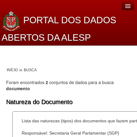
PORTAL DOS DADOS
ABERTOS DA ALESP
Home
Sobre o projeto
INÍCIO
BUSCA
Dados Abertos Alesp
Foram encontrados
2
conjuntos de dados para a busca
Lei de Acesso à Informação
documento
Dados Governamentais Abertos
Natureza do Documento
Planejamento
Lista das naturezas (tipos) dos documentos que fazem part
Catálogo de dados
Responsável: Secretaria Geral Parlamentar (SGP)
Processo Legislativo