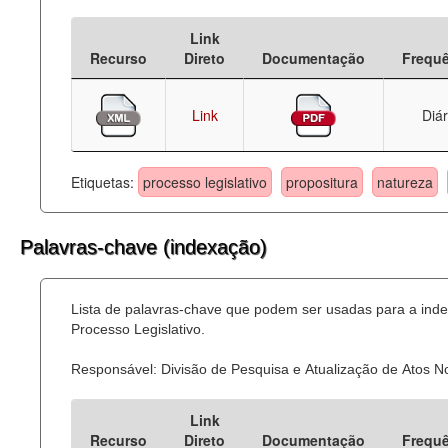
Deputados Estaduais
Link
Recurso
Direto
Documentação
Frequ
Administração
Legislação
Link
Diár
Agenda
Etiquetas:
processo legislativo
propositura
natureza
Perguntas frequentes
Contato
Palavras-chave (indexação)
Lista de palavras-chave que podem ser usadas para a ind
Processo Legislativo.
Responsável: Divisão de Pesquisa e Atualização de Atos 
Link
Recurso
Direto
Documentação
Frequ