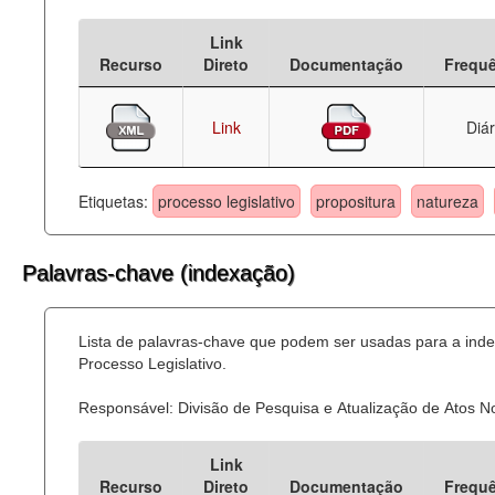
Deputados Estaduais
Link
Recurso
Direto
Documentação
Frequ
Administração
Legislação
Link
Diár
Agenda
Etiquetas:
processo legislativo
propositura
natureza
Perguntas frequentes
Contato
Palavras-chave (indexação)
Lista de palavras-chave que podem ser usadas para a ind
Processo Legislativo.
Responsável: Divisão de Pesquisa e Atualização de Atos 
Link
Recurso
Direto
Documentação
Frequ