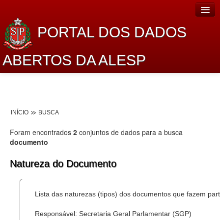
PORTAL DOS DADOS
ABERTOS DA ALESP
Home
Sobre o projeto
INÍCIO
BUSCA
Dados Abertos Alesp
Foram encontrados
2
conjuntos de dados para a busca
Lei de Acesso à Informação
documento
Dados Governamentais Abertos
Natureza do Documento
Planejamento
Lista das naturezas (tipos) dos documentos que fazem part
Catálogo de dados
Responsável: Secretaria Geral Parlamentar (SGP)
Processo Legislativo