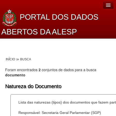
PORTAL DOS DADOS
ABERTOS DA ALESP
Home
Sobre o projeto
INÍCIO
BUSCA
Dados Abertos Alesp
Foram encontrados
2
conjuntos de dados para a busca
Lei de Acesso à Informação
documento
Dados Governamentais Abertos
Natureza do Documento
Planejamento
Lista das naturezas (tipos) dos documentos que fazem part
Catálogo de dados
Responsável: Secretaria Geral Parlamentar (SGP)
Processo Legislativo