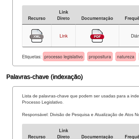
Deputados Estaduais
Link
Recurso
Direto
Documentação
Frequ
Administração
Legislação
Link
Diár
Agenda
Etiquetas:
processo legislativo
propositura
natureza
Perguntas frequentes
Contato
Palavras-chave (indexação)
Lista de palavras-chave que podem ser usadas para a ind
Processo Legislativo.
Responsável: Divisão de Pesquisa e Atualização de Atos 
Link
Recurso
Direto
Documentação
Frequ