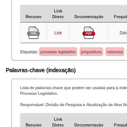
Deputados Estaduais
Link
Recurso
Direto
Documentação
Frequ
Administração
Legislação
Link
Diár
Agenda
Etiquetas:
processo legislativo
propositura
natureza
Perguntas frequentes
Contato
Palavras-chave (indexação)
Lista de palavras-chave que podem ser usadas para a ind
Processo Legislativo.
Responsável: Divisão de Pesquisa e Atualização de Atos 
Link
Recurso
Direto
Documentação
Frequ