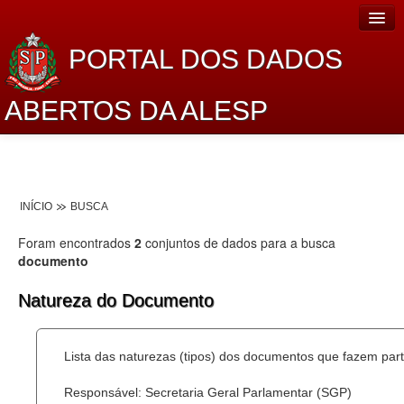
PORTAL DOS DADOS
ABERTOS DA ALESP
Home
Sobre o projeto
INÍCIO
BUSCA
Dados Abertos Alesp
Foram encontrados
2
conjuntos de dados para a busca
Lei de Acesso à Informação
documento
Dados Governamentais Abertos
Natureza do Documento
Planejamento
Lista das naturezas (tipos) dos documentos que fazem part
Catálogo de dados
Responsável: Secretaria Geral Parlamentar (SGP)
Processo Legislativo