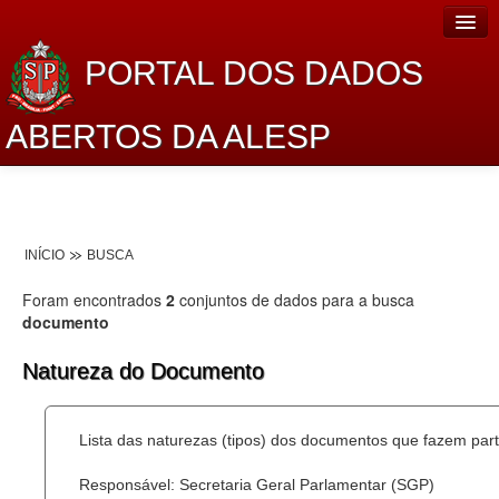
PORTAL DOS DADOS
ABERTOS DA ALESP
Home
Sobre o projeto
INÍCIO
BUSCA
Dados Abertos Alesp
Foram encontrados
2
conjuntos de dados para a busca
Lei de Acesso à Informação
documento
Dados Governamentais Abertos
Natureza do Documento
Planejamento
Lista das naturezas (tipos) dos documentos que fazem part
Catálogo de dados
Responsável: Secretaria Geral Parlamentar (SGP)
Processo Legislativo