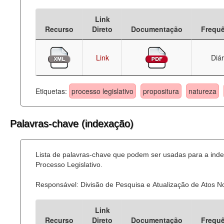
Deputados Estaduais
Link
Recurso
Direto
Documentação
Frequ
Administração
Legislação
Link
Diár
Agenda
Etiquetas:
processo legislativo
propositura
natureza
Perguntas frequentes
Contato
Palavras-chave (indexação)
Lista de palavras-chave que podem ser usadas para a ind
Processo Legislativo.
Responsável: Divisão de Pesquisa e Atualização de Atos 
Link
Recurso
Direto
Documentação
Frequ