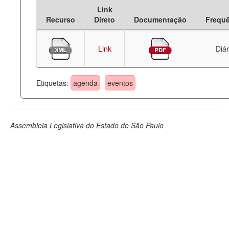
Link
Deputados Estaduais
Recurso
Direto
Documentação
Frequ
Administração
Link
Diár
Legislação
Agenda
Etiquetas:
agenda
eventos
Perguntas frequentes
Contato
Assembleia Legislativa do Estado de São Paulo