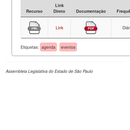
Link
Deputados Estaduais
Recurso
Direto
Documentação
Frequ
Administração
Link
Diár
Legislação
Agenda
Etiquetas:
agenda
eventos
Perguntas frequentes
Contato
Assembleia Legislativa do Estado de São Paulo