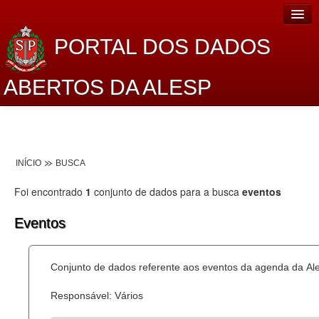
PORTAL DOS DADOS
ABERTOS DA ALESP
Home
Sobre o projeto
INÍCIO
BUSCA
Dados Abertos Alesp
Foi encontrado
1
conjunto de dados para a busca
eventos
Lei de Acesso à Informação
Eventos
Dados Governamentais Abertos
Planejamento
Conjunto de dados referente aos eventos da agenda da Al
Catálogo de dados
Responsável: Vários
Processo Legislativo