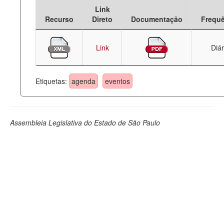
Link
Deputados Estaduais
Recurso
Direto
Documentação
Frequ
Administração
Link
Diár
Legislação
Agenda
Etiquetas:
agenda
eventos
Perguntas frequentes
Contato
Assembleia Legislativa do Estado de São Paulo