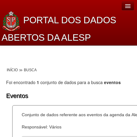
PORTAL DOS DADOS
ABERTOS DA ALESP
Home
Sobre o projeto
INÍCIO
BUSCA
Dados Abertos Alesp
Foi encontrado
1
conjunto de dados para a busca
eventos
Lei de Acesso à Informação
Eventos
Dados Governamentais Abertos
Planejamento
Conjunto de dados referente aos eventos da agenda da Al
Catálogo de dados
Responsável: Vários
Processo Legislativo