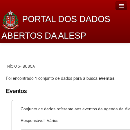
PORTAL DOS DADOS
ABERTOS DA ALESP
Home
Sobre o projeto
INÍCIO
BUSCA
Dados Abertos Alesp
Foi encontrado
1
conjunto de dados para a busca
eventos
Lei de Acesso à Informação
Eventos
Dados Governamentais Abertos
Planejamento
Conjunto de dados referente aos eventos da agenda da Al
Catálogo de dados
Responsável: Vários
Processo Legislativo