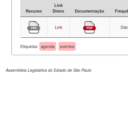
Link
Deputados Estaduais
Recurso
Direto
Documentação
Frequ
Administração
Link
Diár
Legislação
Agenda
Etiquetas:
agenda
eventos
Perguntas frequentes
Contato
Assembleia Legislativa do Estado de São Paulo