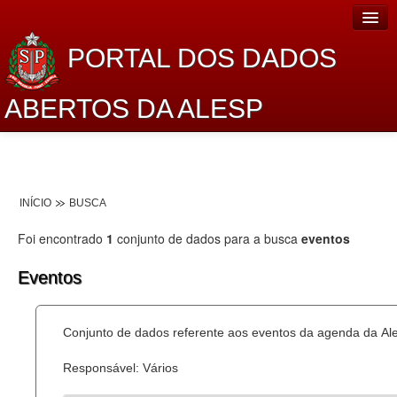
PORTAL DOS DADOS
ABERTOS DA ALESP
Home
Sobre o projeto
INÍCIO
BUSCA
Dados Abertos Alesp
Foi encontrado
1
conjunto de dados para a busca
eventos
Lei de Acesso à Informação
Eventos
Dados Governamentais Abertos
Planejamento
Conjunto de dados referente aos eventos da agenda da Al
Catálogo de dados
Responsável: Vários
Processo Legislativo