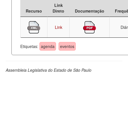
Link
Deputados Estaduais
Recurso
Direto
Documentação
Frequ
Administração
Link
Diár
Legislação
Agenda
Etiquetas:
agenda
eventos
Perguntas frequentes
Contato
Assembleia Legislativa do Estado de São Paulo