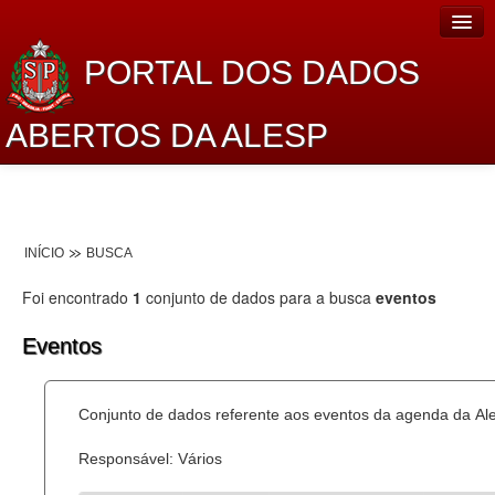
PORTAL DOS DADOS
ABERTOS DA ALESP
Home
Sobre o projeto
INÍCIO
BUSCA
Dados Abertos Alesp
Foi encontrado
1
conjunto de dados para a busca
eventos
Lei de Acesso à Informação
Eventos
Dados Governamentais Abertos
Planejamento
Conjunto de dados referente aos eventos da agenda da Al
Catálogo de dados
Responsável: Vários
Processo Legislativo