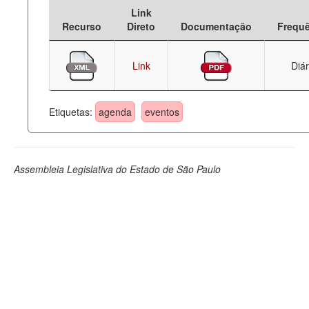
Link
Deputados Estaduais
Recurso
Direto
Documentação
Frequ
Administração
Link
Diár
Legislação
Agenda
Etiquetas:
agenda
eventos
Perguntas frequentes
Contato
Assembleia Legislativa do Estado de São Paulo