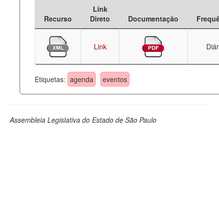
Link
Deputados Estaduais
Recurso
Direto
Documentação
Frequ
Administração
Link
Diár
Legislação
Agenda
Etiquetas:
agenda
eventos
Perguntas frequentes
Contato
Assembleia Legislativa do Estado de São Paulo