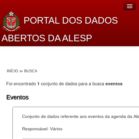
PORTAL DOS DADOS
ABERTOS DA ALESP
Home
Sobre o projeto
INÍCIO
BUSCA
Dados Abertos Alesp
Foi encontrado
1
conjunto de dados para a busca
eventos
Lei de Acesso à Informação
Eventos
Dados Governamentais Abertos
Planejamento
Conjunto de dados referente aos eventos da agenda da Al
Catálogo de dados
Responsável: Vários
Processo Legislativo