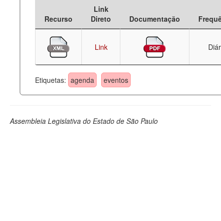
Link
Deputados Estaduais
Recurso
Direto
Documentação
Frequ
Administração
Link
Diár
Legislação
Agenda
Etiquetas:
agenda
eventos
Perguntas frequentes
Contato
Assembleia Legislativa do Estado de São Paulo