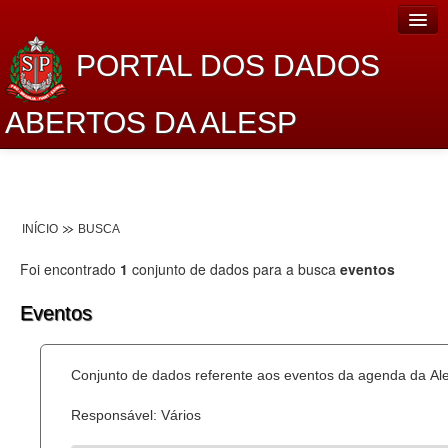
PORTAL DOS DADOS
ABERTOS DA ALESP
Home
Sobre o projeto
INÍCIO
BUSCA
Dados Abertos Alesp
Foi encontrado
1
conjunto de dados para a busca
eventos
Lei de Acesso à Informação
Eventos
Dados Governamentais Abertos
Planejamento
Conjunto de dados referente aos eventos da agenda da Al
Catálogo de dados
Responsável: Vários
Processo Legislativo