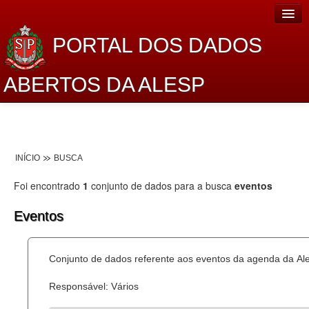
PORTAL DOS DADOS
ABERTOS DA ALESP
Home
Sobre o projeto
INÍCIO
BUSCA
Dados Abertos Alesp
Foi encontrado
1
conjunto de dados para a busca
eventos
Lei de Acesso à Informação
Eventos
Dados Governamentais Abertos
Planejamento
Conjunto de dados referente aos eventos da agenda da Al
Catálogo de dados
Responsável: Vários
Processo Legislativo