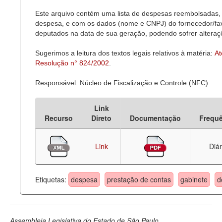
Este arquivo contém uma lista de despesas reembolsadas, 
Deputados Estaduais
despesa, e com os dados (nome e CNPJ) do fornecedor/favor
deputados na data de sua geração, podendo sofrer alteraçõ
Administração
Sugerimos a leitura dos textos legais relativos à matéria:
At
Legislação
Resolução n° 824/2002
.
Agenda
Responsável: Núcleo de Fiscalização e Controle (NFC)
Perguntas frequentes
Link
Contato
Recurso
Direto
Documentação
Frequ
Link
Diár
Etiquetas:
despesa
prestação de contas
gabinete
d
Assembleia Legislativa do Estado de São Paulo