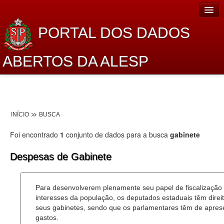
PORTAL DOS DADOS
ABERTOS DA ALESP
Home
Sobre o projeto
INÍCIO
BUSCA
Dados Abertos Alesp
Foi encontrado
1
conjunto de dados para a busca
gabinete
Lei de Acesso à Informação
Despesas de Gabinete
Dados Governamentais Abertos
Planejamento
Para desenvolverem plenamente seu papel de fiscalização
interesses da população, os deputados estaduais têm dire
Catálogo de dados
seus gabinetes, sendo que os parlamentares têm de aprese
gastos.
Processo Legislativo